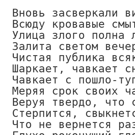
Вновь засверкали ви
Всюду кровавые смыт
Улица злого полна л
Залита светом вечер
Чистая публика всяк
Шаркает, чавкает сн
Чавкает с пошло-туп
Меряя срок своих ча
Веруя твердо, что с
Стерпится, свыкнетс
Что не вернется раз