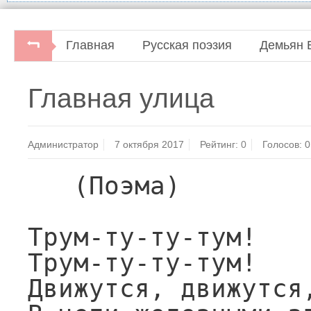
Главная
Русская поэзия
Демьян 
Русская советская поэзия.Под ред. Л.П.
Главная улица
Администратор
7 октября 2017
Рейтинг:
0
Голосов:
0
   (Поэма)

Трум-ту-ту-тум!

Трум-ту-ту-тум!

Движутся, движутся,