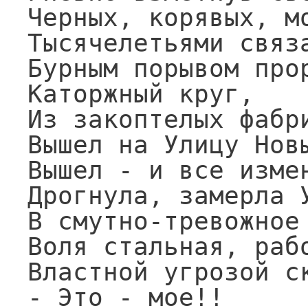
Черных, корявых, мо
Тысячелетьями связа
Бурным порывом прор
Каторжный круг,

Из закоптелых фабри
Вышел на Улицу Новы
Вышел - и все измен
Дрогнула, замерла У
В смутно-тревожное 
Воля стальная, рабо
Властной угрозой ск
- Это - мое!!
