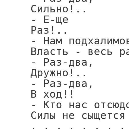
   Сильно!..

   - Е-ще

   Раз!..

   - Нам подхалимов не нужно!

   Власть - весь рабочий народ!

   - Раз-два,

   Дружно!..

   - Раз-два,

   В ход!!

   - Кто нас отсюдова тронет?

   Силы не сыщется той!

   . . . . . . . . . . . . .
