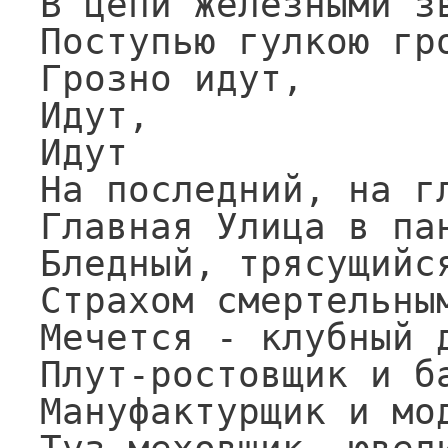
В цепи железными зв
Поступью гулкою гро
Грозно идут,

Идут,

Идут

На последний, на гл
Главная Улица в пан
Бледный, трясущийся
Страхом смертельным
Мечется - клубный д
Плут-ростовщик и ба
Мануфактурщик и мод