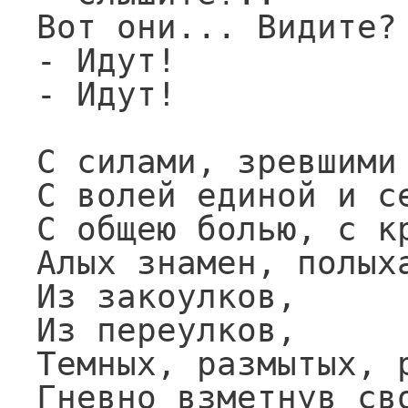
Вот они... Видите? 
- Идут!

- Идут!

С силами, зревшими 
С волей единой и се
С общею болью, с кр
Алых знамен, полыха
Из закоулков,

Из переулков,

Темных, размытых, р
Гневно взметнув сво