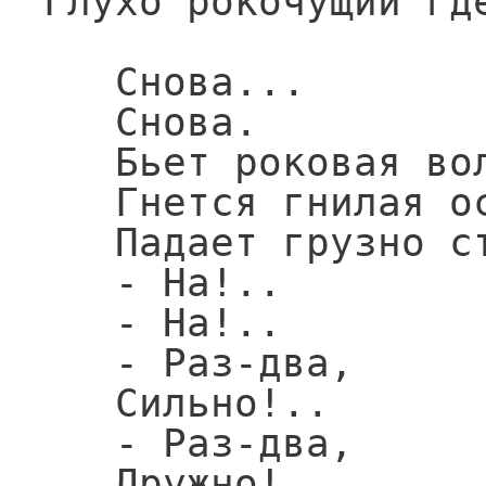
Глухо рокочущий где
   Снова...

   Снова.

   Бьет роковая волна...

   Гнется гнилая основа...

   Падает грузно стена.

   - На!..

   - На!..

   - Раз-два,

   Сильно!..

   - Раз-два,

   Дружно!..
