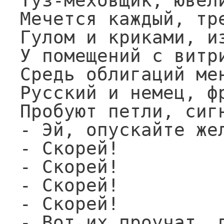
Туз-меховщик, ювели
Мечется каждый, тре
Гулом и криками, из
У помещений с витри
Средь облигаций мен
Русский и немец, фр
Пробуют петли, сигн
- Эй, опускайте жел
- Скорей!

- Скорей!

- Скорей!

- Скорей!

- Вот их проучат, п