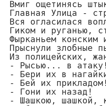
Вмиг ощетинясь штык
Главная Улица - стр
Вся огласилася вопл
Гиком и руганью, ст
Фырканьем конским и
Прыснули злобные пь
Из полицейских, жан
- Рысью... в атаку!
- Бери их в нагайки
- Бей их прикладом!
- Гони их назад!

- Шашкою, шашкой, к