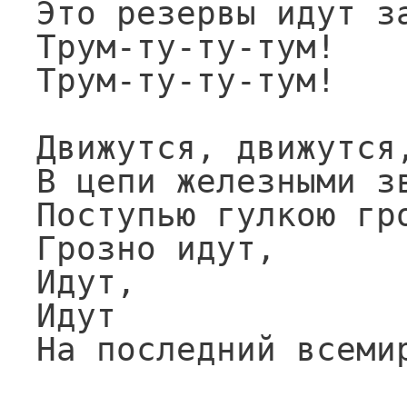
Это резервы идут за
Трум-ту-ту-тум!

Трум-ту-ту-тум!

Движутся, движутся,
В цепи железными зв
Поступью гулкою гро
Грозно идут,

Идут,

Идут

На последний всеми