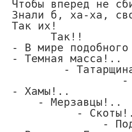
Чтобы вперед не сби
Знали б, ха-ха, сво
Так их!

      Так!!

- В мире подобного 
- Темная масса!..

        - Татарщина!..

                 - Азия!..

- Хамы!..

    - Мерзавцы!..

          - Скоты!..

              - Подлецы!..
