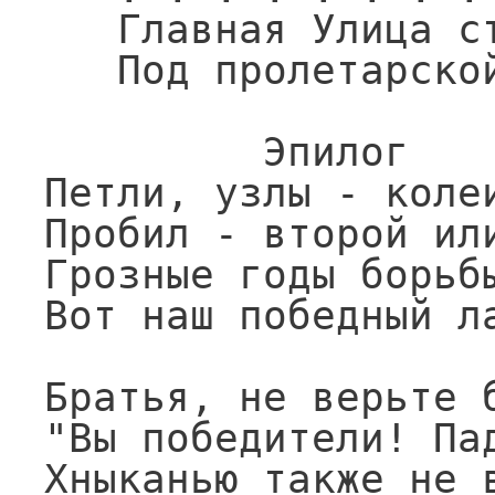
   Главная Улица стонет

   Под пролетарской пятой!!

         Эпилог

Петли, узлы - колеи
Пробил - второй или
Грозные годы борьбы
Вот наш победный ла
Братья, не верьте б
"Вы победители! Пад
Хныканью также не в