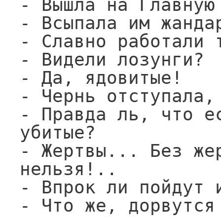
- Вышла на Главную 
- Всыпала им жандар
- Славно работали т
- Видели лозунги?

- Да, ядовитые!

- Чернь отступала, 
- Правда ль, что ес
убитые?

- Жертвы... Без жер
нельзя!..

- Впрок ли пойдут и
- Что же, дорвутся 