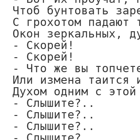
Чтоб бунтовать заре
С грохотом падают т
Окон зеркальных, ду
- Скорей!

- Скорей!

- Что же вы топчете
Или измена таится и
Духом одним с этой 
- Слышите?..

- Слышите?..

- Слышите?..

- Слышите?..
