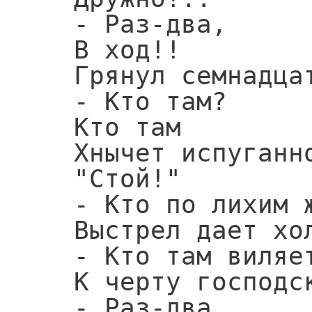
   - Раз-два,

   В ход!!

   Грянул семнадцатый год.

   - Кто там?

   Кто там

   Хнычет испуганно:

   "Стой!"

   - Кто по лихим живоглотам

   Выстрел дает холостой?

   - Кто там виляет умильно?

   К черту господских пролаз!

   - Раз-два,
