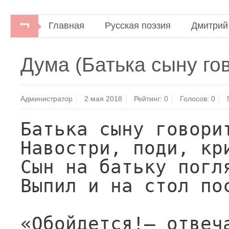
Главная
Русская поэзия
Дмитрий
Дмитрий Кедрин. Стихотворения. Поэмы.М
Дума (Батька сыну гов
Администратор
2 мая 2018
Рейтинг:
0
Голосов:
0
Батька сыну говорит
Навостри, поди, кри
Сын на батьку погля
Выпил и на стол пос
«Обойдется!— отвеча