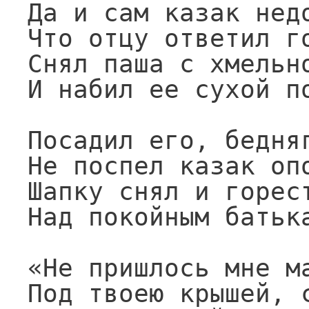
Да и сам казак недо
Что отцу ответил го
Снял паша с хмельно
И набил ее сухой по
Посадил его, бедняг
Не поспел казак опо
Шапку снял и горест
Над покойным батька
«Не пришлось мне ма
Под твоею крышей, с