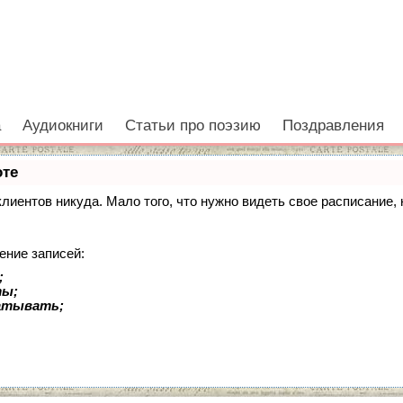
а
Аудиокниги
Статьи про поэзию
Поздравления
оте
 клиентов никуда. Мало того, что нужно видеть свое расписание
ение записей:
;
ты;
батывать;