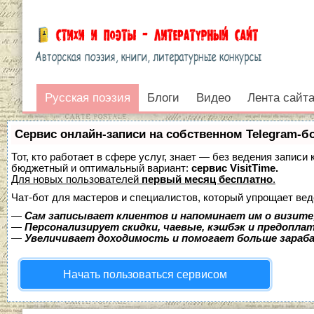
Русская поэзия
Русская поэзия
Блоги
Видео
Лента сайт
Войти
Сервис онлайн-записи на собственном Telegram-б
Тот, кто работает в сфере услуг, знает — без ведения записи
бюджетный и оптимальный вариант:
сервис VisitTime.
Для новых пользователей
первый месяц бесплатно
.
Чат-бот для мастеров и специалистов, который упрощает вед
—
Сам записывает клиентов и напоминает им о визите
—
Персонализирует скидки, чаевые, кэшбэк и предопла
—
Увеличивает доходимость и помогает больше зара
Начать пользоваться сервисом