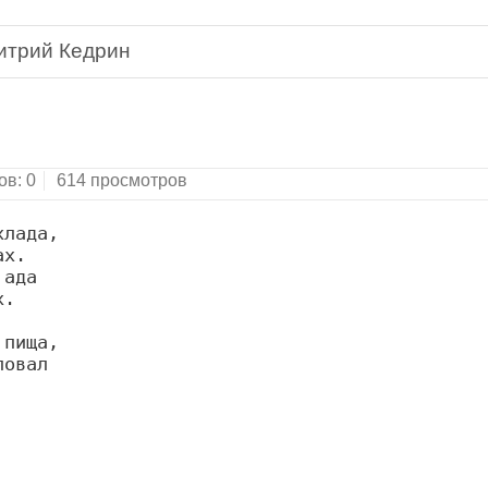
итрий Кедрин
оэмы.Москва: "Московский Рабочий", 1982.
ов:
0
614 просмотров
лада,

х.

ада

.

пища,

овал
