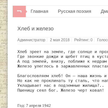
Главная
Русская поэзия
Дм
Дмитрий Кедрин. Стихотворения. П
Хлеб и железо
Администратор
2 мая 2018
Рейтинг:
0
Голос
Хлеб зреет на земле, где солнце и прох
Где звонкие дожди и щебет птиц в куста
А под землей, внизу, поближе к недрам 
Железо улеглось в заржавленных пластах
Благословляем хлеб! Он — наша жизнь и 
Но как не проклинать ту сталь, что нап
Укладывает нас в подземные жилища?..

Пшеницу сеял бог. Железо черт ковал!
Год: 7 апреля 1942