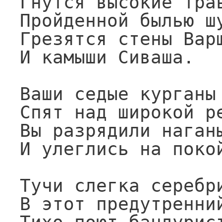
Гнутся высокие трав
Пройденной былью шу
Грезятся стены Варш
И камыши Сиваша.

Ваши седые курганы

Спят над широкой ре
Вы разрядили наганы
И улеглись на покой
Тучи слегка серебри
В этот предутренний