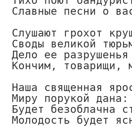
Тихо поют бандурист
Славные песни о вас
Слушают грохот круш
Своды великой тюрьм
Дело ее разрушенья

Кончим, товарищи, м
Наша священная ярос
Миру порукой дана:

Будет безоблачна ст
Молодость будет ясн