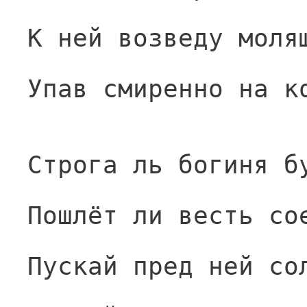
К ней возведу моля
Упав смиренно на к
Строга ль богиня б
Пошлёт ли весть со
Пускай пред ней со