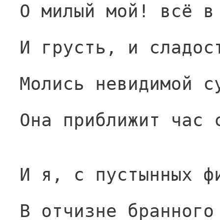
О милый мой! всё в
И грусть, и сладос
Молись невидимой с
Она приближит час 
И я, с пустынных ф
В отчизне бранного