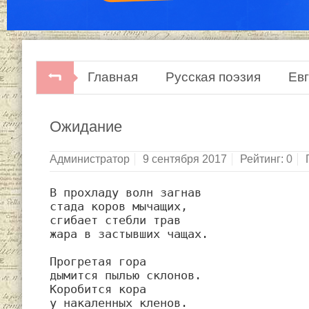
Главная
Русская поэзия
Ев
Ожидание
Администратор
9 сентября 2017
Рейтинг:
0
В прохладу волн загнав

стада коров мычащих,

сгибает стебли трав

жара в застывших чащах.

Прогретая гора

дымится пылью склонов.

Коробится кора

у накаленных кленов.
