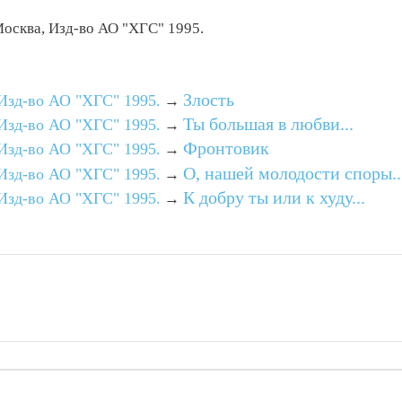
осква, Изд-во АО "ХГС" 1995.
Злость
Изд-во АО "ХГС" 1995.
→
Ты большая в любви...
Изд-во АО "ХГС" 1995.
→
Фронтовик
Изд-во АО "ХГС" 1995.
→
О, нашей молодости споры..
Изд-во АО "ХГС" 1995.
→
К добру ты или к худу...
Изд-во АО "ХГС" 1995.
→