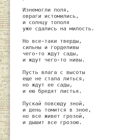
Изнемогли поля,

овраги истомились,

и солнцу тополя

уже сдались на милость.

Но все-таки тверды,

сильны и горделивы

чего-то ждут сады,

и ждут чего-то нивы.

Пусть влага с высоты

еще не стала литься,

но ждут ее сады,

и ею бредят листья.

Пускай повсюду зной,

и день томится в зное,

но все живет грозой,

и дышит все грозою.