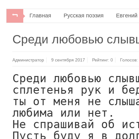
Главная
Русская поэзия
Евгений
Русская и советская поэзиядля студентов-иност
Среди любовью слывш
"Высшая школа", 1969.
Администратор
9 сентября 2017
Рейтинг:
0
Голосов:
Среди любовью слывш
сплетенья рук и бед
ты от меня не слыша
любима или нет.

Не спрашивай об ист
Пусть буду я в долг