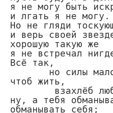
я не могу быть искр
и лгать я не могу.

Но не гляди тоскующ
и верь своей звезде
хорошую такую же

я не встречал нигде
Всё так,

       но силы мало ведь,

чтоб жить,

        взахлёб любя,

ну, а тебя обманыва
обманывать себя;
