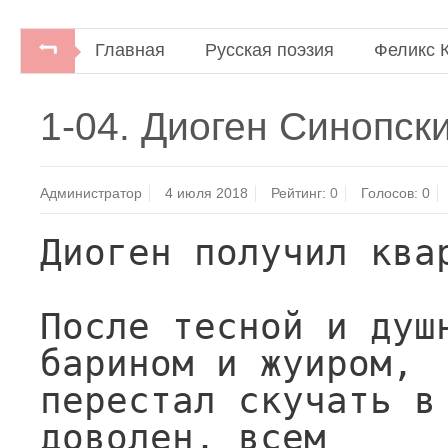
Главная
Русская поэзия
Феликс 
Феликс Кривин. Ученые сказки.Ужгород: К
1-04. Диоген Синопск
Администратор
4 июля 2018
Рейтинг:
0
Голосов:
0
Диоген получил квар
После тесной и душн
барином и жуиром,

перестал скучать в 
доволен, всем
