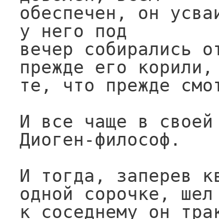
обеспечен, он усва
у него под

вечер собирались от
прежде его корили,

те, что прежде смот
И все чаще в своей 
Диоген-философ.

И тогда, заперев кв
одной сорочке, шел

к соседнему он трак