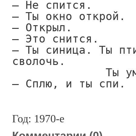
— Не спится.

— Ты окно открой.

— Открыл.

— Это снится.

— Ты синица. Ты пти
сволочь.

              Ты умница. Ты спи сама.

— Сплю, и ты спи.
Год: 1970-е
Комментарии (
0
)