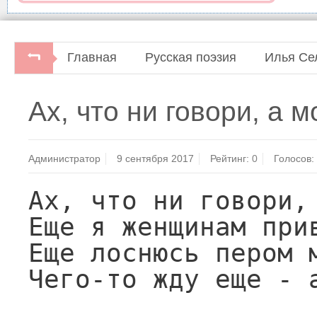
Главная
Русская поэзия
Илья Се
Илья Сельвинский. Избранные произведения.Би
Ах, что ни говори, а 
писатель, 1972.
Администратор
9 сентября 2017
Рейтинг:
0
Голосов:
Ах, что ни говори, 
Еще я женщинам прив
Еще лоснюсь пером м
Чего-то жду еще - а