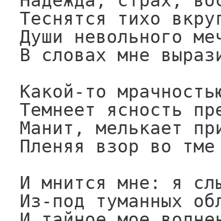
Надежда, страх, вос
Теснятся тихо вкруг
Души невольного меч
В словах мне вырази
Какой-то мрачностью
Темнеет ясность пре
Манит, мелькает при
Пленяя взор во тме 
И мнится мне: я слы
Из-под туманных обл
И тайное мое волнен