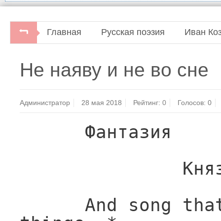
Главная
Русская поэзия
Иван Ко
Русские поэты. Антология русской поэзии 
Не наяву и не во сне
Администратор
28 мая 2018
Рейтинг:
0
Голосов:
0
      Фантазия

               Князю П. Г. Гагарину

      And song that said a thousand 