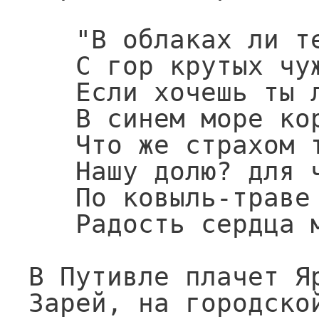
   "В облаках ли тесно веять

   С гор крутых чужой земли,

   Если хочешь ты лелеять

   В синем море корабли?

   Что же страхом ты усеял

   Нашу долю? для чего

   По ковыль-траве развеял

   Радость сердца моего?"

В Путивле плачет Яр
Зарей, на городской