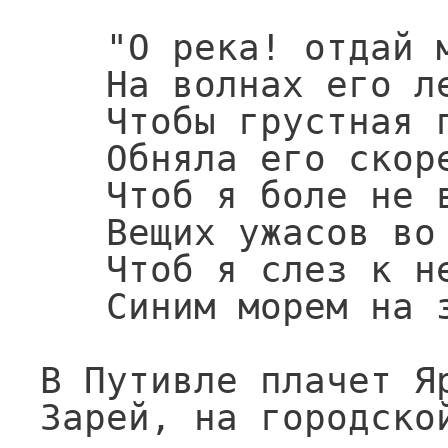
   "О река! отдай мне друга -

   На волнах его лелей,

   Чтобы грустная подруга

   Обняла его скорей;

   Чтоб я боле не видала

   Вещих ужасов во сне,

   Чтоб я слез к нему не слала

   Синим морем на заре".

В Путивле плачет Яр
Зарей, на городской