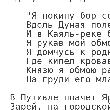
   "Я покину бор сосновый,

   Вдоль Дуная полечу,

   И в Каяль-реке бобровый

   Я рукав мой обмочу;

   Я домчусь к родному стану,

   Где кипел кровавый бой,

   Князю я обмою рану

   На груди его младой".

В Путивле плачет Яр
Зарей, на городской