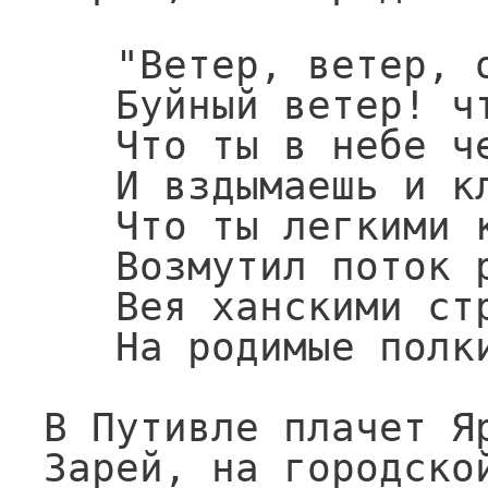
   "Ветер, ветер, о могучий,

   Буйный ветер! что шумишь?

   Что ты в небе черны тучи

   И вздымаешь и клубишь?

   Что ты легкими крылами

   Возмутил поток реки,

   Вея ханскими стрелами

   На родимые полки?"

В Путивле плачет Яр
Зарей, на городской