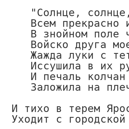
   "Солнце, солнце, ты сияешь

   Всем прекрасно и светло!

   В знойном поле что сжигаешь

   Войско друга моего?

   Жажда луки с тетивами

   Иссушила в их руках,

   И печаль колчан с стрелами

   Заложила на плечах".

И тихо в терем Ярос
Уходит с городской