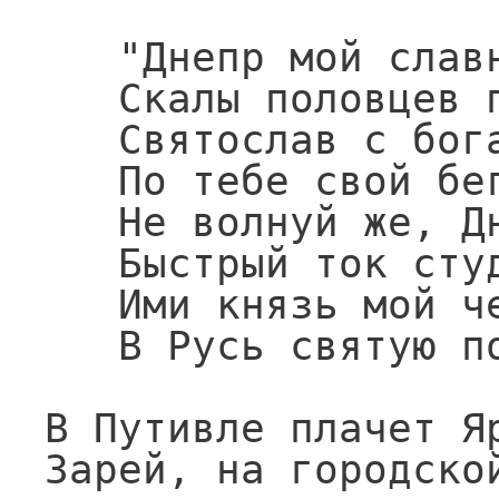
   "Днепр мой славный! ты волнами

   Скалы половцев пробил;

   Святослав с богатырями

   По тебе свой бег стремил,-

   Не волнуй же, Днепр широкий,

   Быстрый ток студеных вод,

   Ими князь мой черноокий

   В Русь святую поплывет".

В Путивле плачет Яр
Зарей, на городской