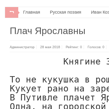
Главная
Русская поэзия
Иван Ко
Русские поэты. Антология русской поэзии 
Плач Ярославны
Администратор
28 мая 2018
Рейтинг:
0
Голосов:
0
          Княгине 3. А. Волконской

То не кукушка в рощ
Кукует рано на заре
В Путивле плачет Яр
Одна, на городской 