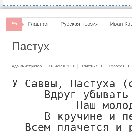
Главная
Русская поэзия
Иван Кр
И.А.Крылов. Сочинения в двух томах.Моск
Пастух
Администратор
16 июля 2018
Рейтинг:
0
Голосов:
0
У Саввы, Пастуха (о
     Вдруг убывать овечки стали.

          Наш молодец

     В кручине и печали:

  Всем плачется и распускает толк,
