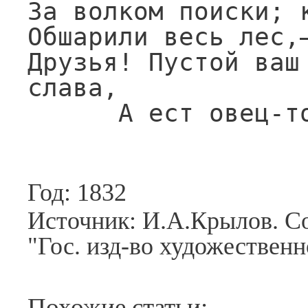
За волком поиски; к
Обшарили весь лес,—
Друзья! Пустой ваш 
слава,

      А ест ове
Год: 1832
Источник: И.А.Крылов. Со
"Гос. изд-во художественн
Похожие статьи: