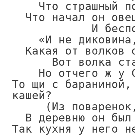
    Что страшный показался волк,

  Что начал он овец таскать из стада

            И беспощадно их дерет.

    «И не диковина,— твердит народ,—

  Какая от волков овцам пощада!»

      Вот волка стали стеречи.

    Но отчего ж у Саввушки в печи

То щи с бараниной, 
кашей?

     (Из поваренок, за грехи,

  В деревню он был сослан в пастухи:

Так кухня у него н