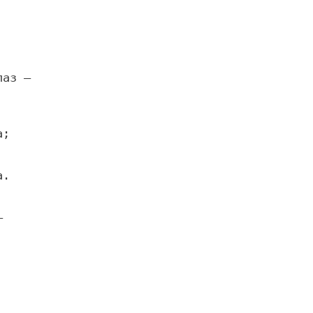
аз —

;

.


