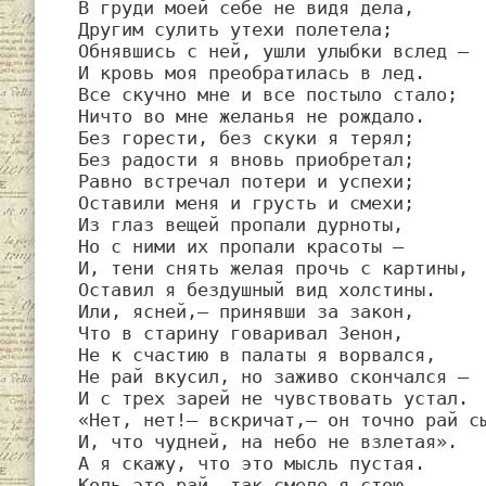
В груди моей себе не видя дела,

Другим сулить утехи полетела;

Обнявшись с ней, ушли улыбки вслед —

И кровь моя преобратилась в лед.

Все скучно мне и все постыло стало;

Ничто во мне желанья не рождало.

Без горести, без скуки я терял;

Без радости я вновь приобретал;

Равно встречал потери и успехи;

Оставили меня и грусть и смехи;

Из глаз вещей пропали дурноты,

Но с ними их пропали красоты —

И, тени снять желая прочь с картины,

Оставил я бездушный вид холстины.

Или, ясней,— принявши за закон,

Что в старину говаривал Зенон,

Не к счастию в палаты я ворвался,

Не рай вкусил, но заживо скончался —

И с трех зарей не чувствовать устал.

«Нет, нет!— вскричат,— он точно рай сы
И, что чудней, на небо не взлетая».

А я скажу, что это мысль пустая.

Коль это рай, так смело я стою,
