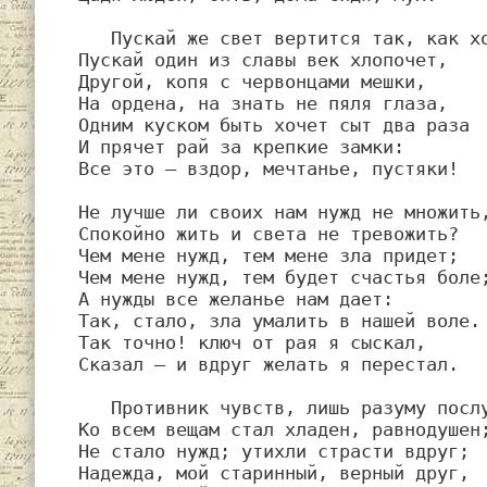
   Пускай же свет вертится так, как хочет;

Пускай один из славы век хлопочет,

Другой, копя с червонцами мешки,

На ордена, на знать не пяля глаза,

Одним куском быть хочет сыт два раза

И прячет рай за крепкие замки:

Все это — вздор, мечтанье, пустяки!

Не лучше ли своих нам нужд не множить,
Спокойно жить и света не тревожить?

Чем мене нужд, тем мене зла придет;

Чем мене нужд, тем будет счастья боле;
А нужды все желанье нам дает:

Так, стало, зла умалить в нашей воле.

Так точно! ключ от рая я сыскал,

Сказал — и вдруг желать я перестал.

   Противник чувств, лишь разуму послушен,

Ко всем вещам стал хладен, равнодушен;
Не стало нужд; утихли страсти вдруг;

Надежда, мой старинный, верный друг,
