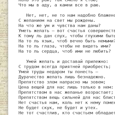
Что мы в аду, а камни все в раю.

   Нет, нет, не то нам надобно блаженство;

С желанием на свет мы рождены.

На что же ум и чувства нам даны?

Уметь желать — вот счастья совершенств
К тому ль дан слух, чтобы глухими быть
На то ль язык, чтоб вечно быть немыми?
На то ль глаза, чтобы не видеть ими?

На то ль сердца, чтоб ими не любить?

   Умей желать и доставай прилежно:

С трудом всегда приятней приобресть;

Умей труды недаром ты понесть —

Дурачество желать лишь безнадежно.

Препятство злом напрасно мы зовем;

Цена вещей для нас лишь только в нем:

Препятством в нас желанье возрастает;

Препятством вещь сильней для нас блист
Нет счастья нам, коль нет к нему помех
Не будет скук, не будет и утех.

Не тот счастлив, кто счастьем обладает