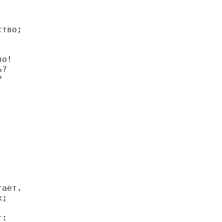
о!

?



ает.

;

:
