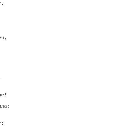
.

ч,

ла:
