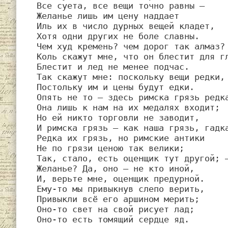
Все суета, все вещи точно равны —

Желанье лишь им цену наддает

Иль их в число дурных вещей кладет,

Хотя одни других не боле славны.

Чем худ кремень? чем дорог так алмаз?

Коль скажут мне, что он блестит для гл
Блестит и лед не менее подчас.

Так скажут мне: поскольку вещи редки,

Постольку им и цены будут едки.

Опять не то — здесь римска грязь редка
Она лишь к нам на их медалях входит;

Но ей никто торговли не заводит,

И римска грязь — как наша грязь, гадка
Редка их грязь, но римские антики

Не по грязи ценою так велики;

Так, стало, есть оценщик тут другой; —
Желанье? Да, оно — не кто иной,

И, верьте мне, оценщик предурной.

Ему-то мы привыкнув слепо верить,

Привыкли всё его аршином мерить;

Оно-то свет на свой рисует лад;

Оно-то есть томящий сердце яд.
