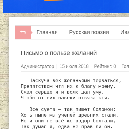
Главная
Русская поэзия
Ив
И.А.Крылов. Сочинения в двух тома
Письмо о пользе желаний
Администратор
15 июля 2018
Рейтинг:
0
Гол
   Наскуча век желаньями терзаться,

Препятством чтя их к благу моему,

Сжал сердце я и волю дал уму,

Чтобы от них навеки отвязаться.

   Все суета — так пишет Соломон;

Хоть ныне мы ученей древних стали,

Но и они не всё же вздор болтали,—

Так думал я, едва не прав ли он.
