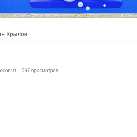
ан Крылов
х.Москва, "Гос. изд-во художественной литератур
осов:
0
597 просмотров