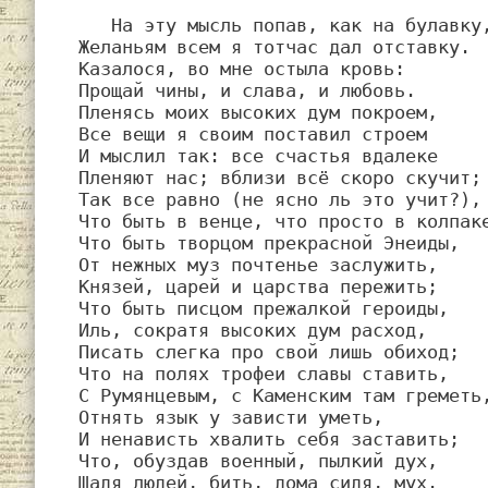
   На эту мысль попав, как на булавку,

Желаньям всем я тотчас дал отставку.

Казалося, во мне остыла кровь:

Прощай чины, и слава, и любовь.

Пленясь моих высоких дум покроем,

Все вещи я своим поставил строем

И мыслил так: все счастья вдалеке

Пленяют нас; вблизи всё скоро скучит;

Так все равно (не ясно ль это учит?),

Что быть в венце, что просто в колпаке
Что быть творцом прекрасной Энеиды,

От нежных муз почтенье заслужить,

Князей, царей и царства пережить;

Что быть писцом прежалкой героиды,

Иль, сократя высоких дум расход,

Писать слегка про свой лишь обиход;

Что на полях трофеи славы ставить,

С Румянцевым, с Каменским там греметь,
Отнять язык у зависти уметь,

И ненависть хвалить себя заставить;

Что, обуздав военный, пылкий дух,

Щадя людей, бить, дома сидя, мух.
