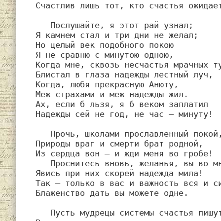
Счастлив лишь тот, кто счастья ожидает
   Послушайте, я этот рай узнал;

Я камнем стал и три дни не желал;

Но целый век подобного покою

Я не сравню с минутою одною,

Когда мне, сквозь несчастья мрачных ту
Блистал в глаза надежды лестный луч,

Когда, любя прекрасную Анюту,

Меж страхами и меж надежды жил.

Ах, если б льзя, я б веком заплатил

Надежды сей не год, не час — минуту!

   Прочь, школами прославленный покой,

Природы враг и смерти брат родной,

Из сердца вон — и жди меня во гробе!

   Проснитесь вновь, желанья, вы во мне!

Явись при них скорей надежда мила!

Так — только в вас и важность вся и си
Блаженство дать вы можете одне.

   Пусть мудрецы системы счастья пишут:
