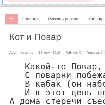
Главная
Русская поэзия
Иван Кр
Русская поэзия XIX века.Библиотека всемирной
Кот и Повар
Художественная литература, 1974.
Администратор
16 июля 2018
Рейтинг:
0
Голосов:
0
   Какой-то Повар, грамотей,

   С поварни побежал своей

   В кабак (он набожных был правил

   И в этот день по куме тризну правил),

А дома стеречи съес