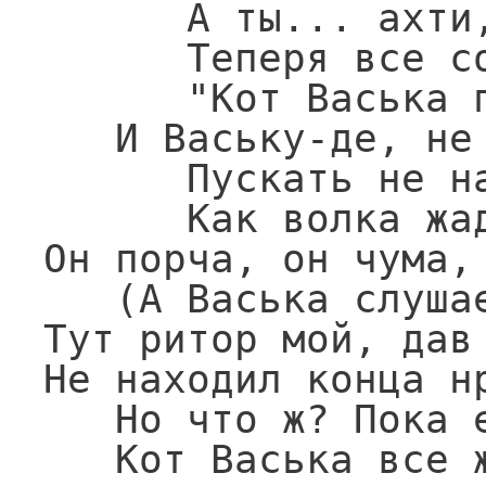
      А ты... ахти, какой позор!

      Теперя все соседи скажут:

      "Кот Васька плут! Кот Васька вор!

   И Ваську-де, не только что в поварню,

      Пускать не надо и на двор,

      Как волка жадного в овчарню:

Он порча, он чума,
   (А Васька слушает, да ест.)

Тут ритор мой, дав 
Не находил конца нр
   Но что ж? Пока его он пел,

   Кот Васька все жаркое съел.
