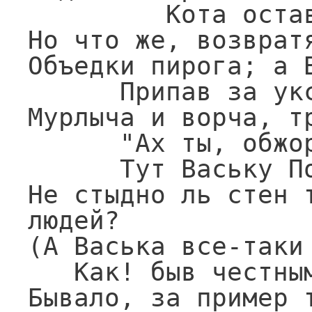
         Кота оставил.

Но что же, возвратя
Объедки пирога; а В
      Припав за уксусным бочонком,

Мурлыча и ворча, тр
      "Ах ты, обжора! ах, злодей! -

      Тут Ваську Повар укоряет,-

Не стыдно ль стен т
людей?

(А Васька все-таки 
   Как! быв честным Котом до этих пор,

Бывало, за пример 