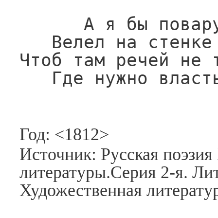
      А я бы повару иному

   Велел на стенке зарубить:

Чтоб там речей не т
   Где нужно влас
Год: <1812>
Источник: Русская поэзия
литературы.Серия 2-я. Ли
Художественная литератур