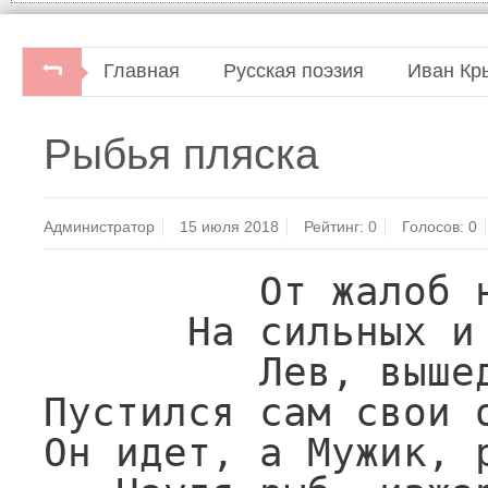
Главная
Русская поэзия
Иван Кр
Три века русской поэзии.Составитель Ни
Рыбья пляска
Администратор
15 июля 2018
Рейтинг:
0
Голосов:
0
         От жалоб на судей,

      На сильных и на богачей

         Лев, вышед из терпенья,

Пустился сам свои о
Он идет, а Мужик, р