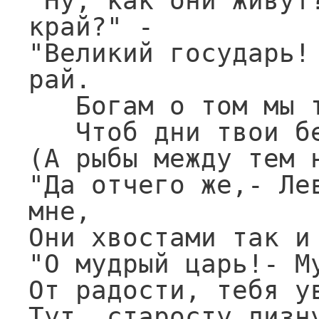
"Ну, как они живут?
край?" -

"Великий государь! 
рай.

   Богам о том мы только и молились,

   Чтоб дни твои бесценные продлились".

(А рыбы между тем 
"Да отчего же,- Лев
мне,

Они хвостами так и 
"О мудрый царь!- М
От радости, тебя ув
Тут, старосту лизну