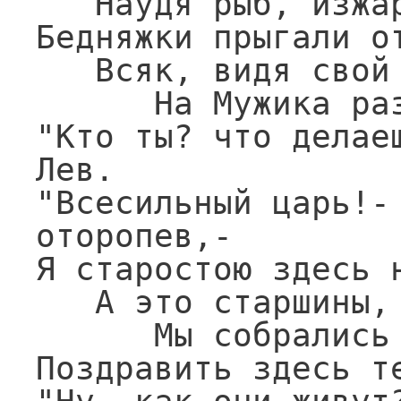
   Наудя рыб, изжарить их сбирался.

Бедняжки прыгали от
   Всяк, видя свой конец, метался.

      На Мужика разинув зев,

"Кто ты? что делаеш
Лев.

"Всесильный царь!- 
оторопев,-

Я старостою здесь н
   А это старшины, все жители воды;

      Мы собрались сюды

Поздравить здесь т