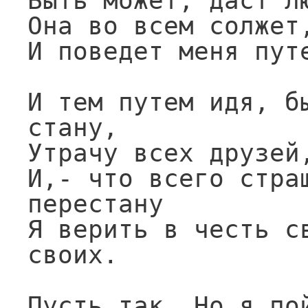
Быть может, даст л
Она во всем солжет,
И поведет меня путе
И тем путем идя, бы
стану,

Утрачу всех друзей,
И,- что всего страш
перестану

Я верить в честь св
своих.

Пусть так. Но я пой