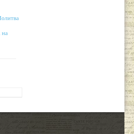
олитва
 на