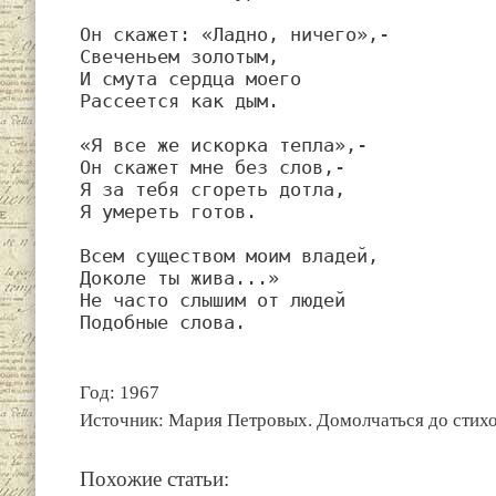
Он скажет: «Ладно, ничего»,- 

Свеченьем золотым,

И смута сердца моего

Рассеется как дым.

«Я все же искорка тепла»,-

Он скажет мне без слов,-

Я за тебя сгореть дотла,

Я умереть готов.

Всем существом моим владей,

Доколе ты жива...»

Не часто слышим от людей

Подобные слова.
Год: 1967
Источник: Мария Петровых. Домолчаться до стихо
Похожие статьи: