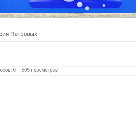
рия Петровых
тихов.Домашняя библиотека поэзии.Москва: Эксм
осов:
0
505 просмотров