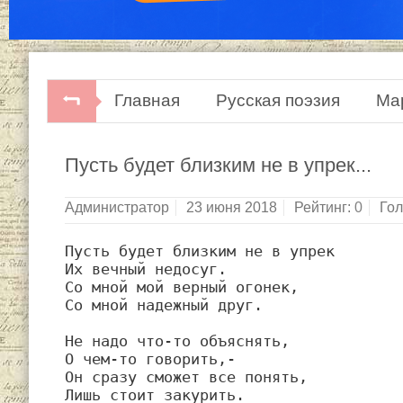
Главная
Русская поэзия
Ма
Мария Петровых. Домолчаться до с
Пусть будет близким не в упрек...
Администратор
23 июня 2018
Рейтинг:
0
Гол
Пусть будет близким не в упрек

Их вечный недосуг.

Со мной мой верный огонек,

Со мной надежный друг.

Не надо что-то объяснять,

О чем-то говорить,- 

Он сразу сможет все понять,

Лишь стоит закурить.
