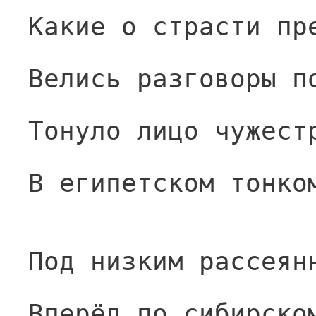
Какие о страсти пр
Велись разговоры п
Тонуло лицо чужест
В египетском тонко
Под низким рассеян
Вперёд по сибирско