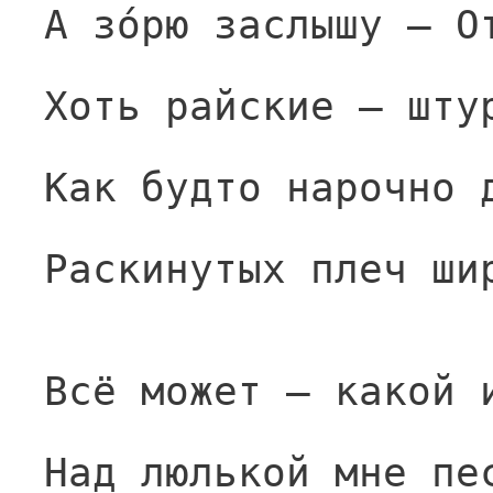
А зо́рю заслышу — О
Хоть райские — шту
Как будто нарочно 
Раскинутых плеч ши
Всё может — какой 
Над люлькой мне пе