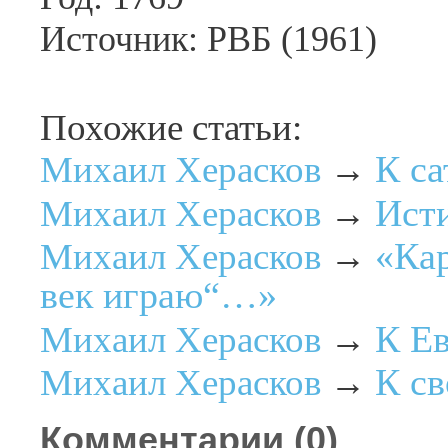
Источник: РВБ (1961)
Похожие статьи:
К са
Михаил Херасков
→
Ист
Михаил Херасков
→
«Кар
Михаил Херасков
→
век играю“…»
К Е
Михаил Херасков
→
К св
Михаил Херасков
→
Комментарии (
0
)