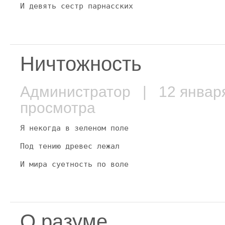
И девять сестр парнасских
Ничтожность
Администратор
| 12 январ
просмотра
Я некогда в зеленом поле
Под тению древес лежал
И мира суетность по воле
О разуме