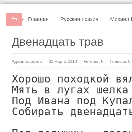
Главная
Русская поэзия
Михаил 
М.В.Исаковский. Стихотворения.Библиотека поэ
Двенадцать трав
Советский писатель, 1965.
Администратор
31 марта 2018
Рейтинг:
0
Голосов:
0
Хорошо походкой вял
Мять в лугах шелка 
Под Ивана под Купал
Собирать двенадцать