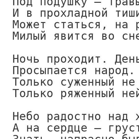
Под подушку — травы
И в прохладной тиши
Может статься, на р
Милый явится во сне
Ночь проходит. День
Просыпается народ.

Только суженный не 
Только ряженный ней
Небо радостно над х
А на сердце — груст