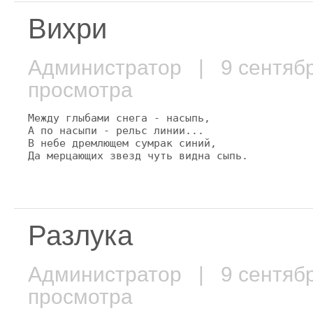
Вихри
Администратор
| 9 сентяб
просмотра
Между глыбами снега - насыпь,

А по насыпи - рельс линии...

В небе дремлющем сумрак синий,

Да мерцающих звезд чуть видна сыпь.
Разлука
Администратор
| 9 сентяб
просмотра