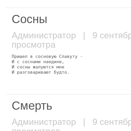
Сосны
Администратор
| 9 сентяб
просмотра
Пришел в сосновую Славуту -

И с соснами наедине,

И сосны жалуются мне

И разговаривают будто.
Смерть
Администратор
| 9 сентяб