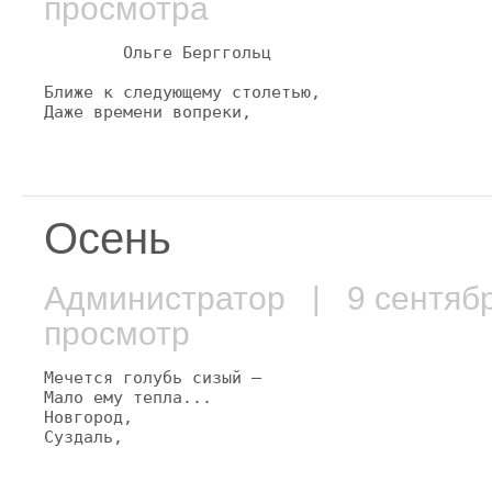
просмотра
        Ольге Берггольц

Ближе к следующему столетью,

Даже времени вопреки,
Осень
Администратор
| 9 сентяб
просмотр
Мечется голубь сизый —

Мало ему тепла...

Новгород,

Суздаль,