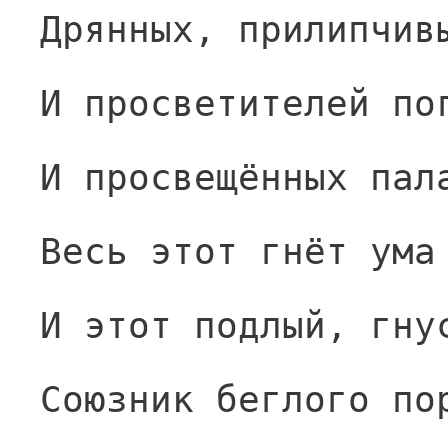
Дрянных, прилипчив
И просветителей по
И просвещённых пал
Весь этот гнёт ума
И этот подлый, гну
Союзник беглого по