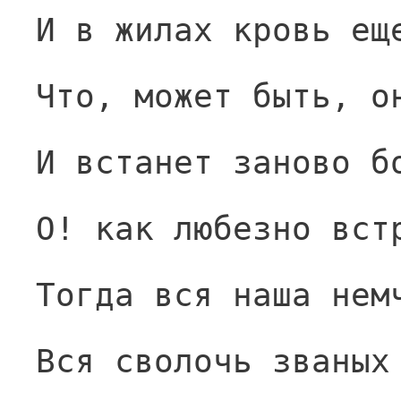
И в жилах кровь ещ
Что, может быть, о
И встанет заново б
О! как любезно вст
Тогда вся наша нем
Вся сволочь званых