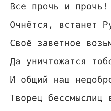
Все прочь и прочь!
Очнётся, встанет Р
Своё заветное возь
Да уничтожатся тоб
И общий наш недобр
Творец бессмыслиц 