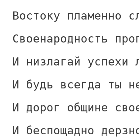
Востоку пламенно с
Своенародность про
И низлагай успехи 
И будь всегда ты н
И дорог общине сво
И беспощадно дерзн