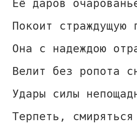
Её даров очаровань
Покоит страждущую 
Она с надеждою отр
Велит без ропота с
Удары силы непощад
Терпеть, смиряться