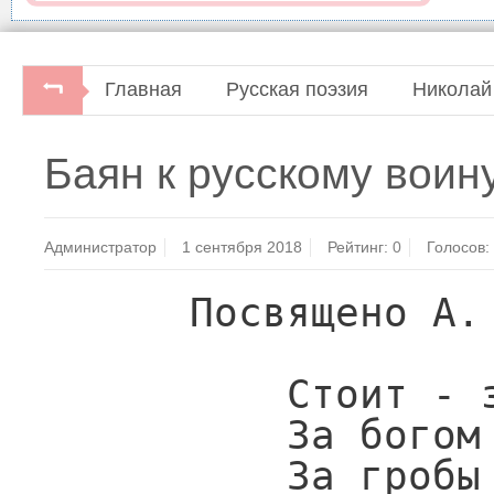
Главная
Русская поэзия
Николай
Н.М.Языков. Полное собрание стихотворений.Би
Баян к русскому воин
Ленинград: Советский писатель, 1964.
Администратор
1 сентября 2018
Рейтинг:
0
Голосов:
      Посвящено А. А. Воейковой

          Стоит - за олтари святые,

          За богом венчанных царей,

          За гробы праотцев родные,
