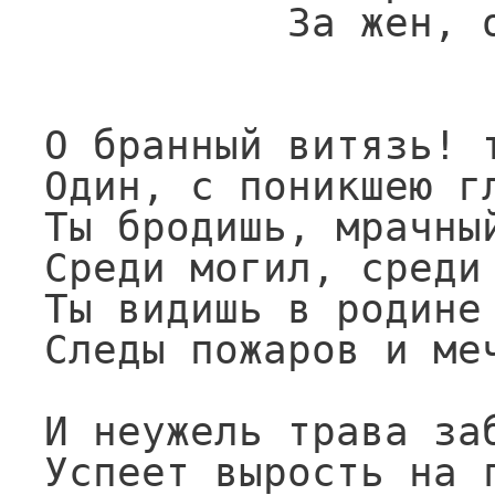
          За жен, отцов и за детей.

                   Лобанов
О бранный витязь! т
Один, с поникшею гл
Ты бродишь, мрачный
Среди могил, среди 
Ты видишь в родине 
Следы пожаров и меч
И неужель трава заб
Успеет вырость на г