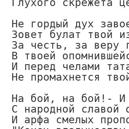
Глухого скрежета це
Не гордый дух завое
Зовет булат твой из
За честь, за веру г
В твоей опомнившейс
И перед челами тата
Не промахнется твой
На бой, на бой!- И 
С народной славой о
И арфа смелых пропо