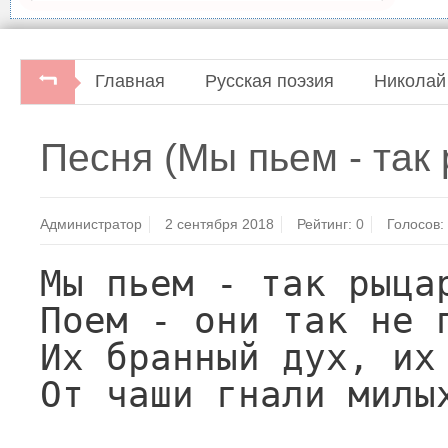
Главная
Русская поэзия
Николай
Н.М.Языков. Полное собрание стихотворений.Би
Песня (Мы пьем - так 
Ленинград: Советский писатель, 1964.
Администратор
2 сентября 2018
Рейтинг:
0
Голосов:
Мы пьем - так рыцар
Поем - они так не п
Их бранный дух, их 
От чаши гнали милых