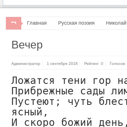
Главная
Русская поэзия
Николай
Русские поэты. Антология русской поэзии 
Вечер
Администратор
1 сентября 2018
Рейтинг:
0
Голосов:
Ложатся тени гор на
Прибрежные сады лим
Пустеют; чуть блест
ясный,

И скоро божий день