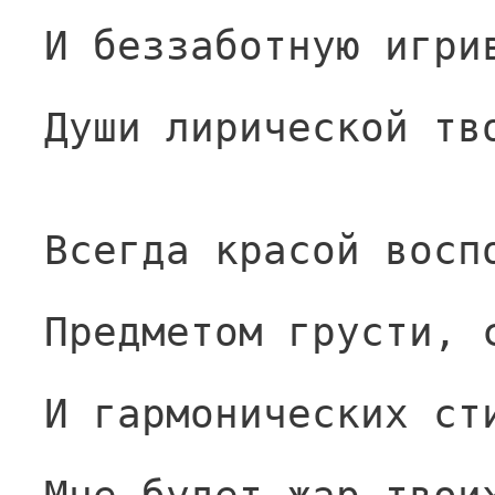
И беззаботную игри
Души лирической тв
Всегда красой восп
Предметом грусти, 
И гармонических ст