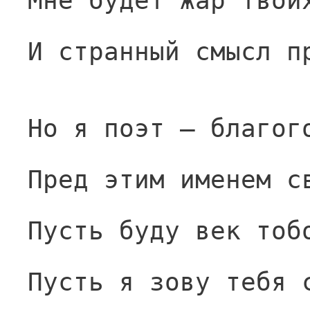
Мне будет жар твои
И странный смысл п
Но я поэт — благог
Пред этим именем с
Пусть буду век тоб
Пусть я зову тебя 