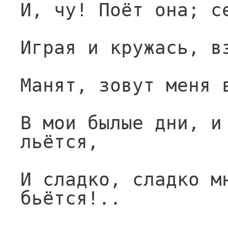
И, чу! Поёт она; с
Играя и кружась, в
Манят, зовут меня 
В мои былые дни, и 
льётся,
И сладко, сладко мн
бьётся!..