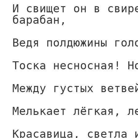
И свищет он в свире
барабан,
Ведя полдюжины гол
Тоска несносная! Н
Между густых ветве
Мелькает лёгкая, л
Красавица, светла 