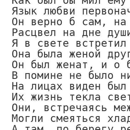
Как был бы мил ему 
Язык любви первонач
Он верно б сам, на 
Расцвел на дне души
Я в свете встретил 
Она была женой друг
Он был женат, и о б
В помине не было ни
На лицах виден был 
Их жизнь текла свет
Они, встречаясь меж
Могли смеяться хлад
А там, по берегу ре