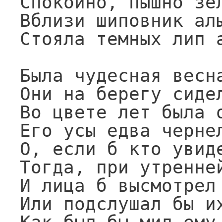
Спокойно, пышно зел
Вблизи шиповник алы
Стояла темных лип а
Была чудесная весна
Они на берегу сидел
Во цвете лет была о
Его усы едва чернел
О, если б кто увиде
Тогда, при утренней
И лица б высмотрел 
Или подслушал бы их