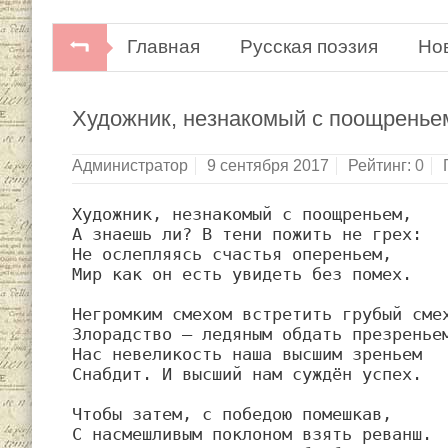
Главная
Русская поэзия
Но
Новелла Матвеева. Иван Киуру.Мело
Художник, незнакомый с поощреньем
Администратор
9 сентября 2017
Рейтинг:
0
Художник, незнакомый с поощреньем,

А знаешь ли? В тени пожить не грех:

Не ослепляясь счастья опереньем,

Мир как он есть увидеть без помех.

Негромким смехом встретить грубый смех
Злорадство — ледяным обдать презреньем
Нас невеликость наша высшим зреньем

Снабдит. И высший нам суждён успех.

Чтобы затем, с победою помешкав,

С насмешливым поклоном взять реванш.
