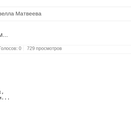
велла Матвеева
дия для гитары. Песни и стихи.Москва, "Аргус",
...
Голосов:
0
729 просмотров
,

...
