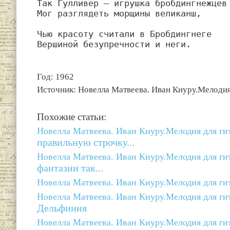
Так Гулливер — игрушка бробдингнежцев 
Мог разглядеть морщины великанш,

Чью красоту считали в Бробдингнеге

Вершиной безупречности и неги.
Год: 1962
Источник: Новелла Матвеева. Иван Киуру.Мелодия 
Похожие статьи:
Новелла Матвеева. Иван Киуру.Мелодия для гит
правильную строчку...
Новелла Матвеева. Иван Киуру.Мелодия для гит
фантазии так...
Новелла Матвеева. Иван Киуру.Мелодия для гит
Новелла Матвеева. Иван Киуру.Мелодия для гит
Дельфиния
Новелла Матвеева. Иван Киуру.Мелодия для гит