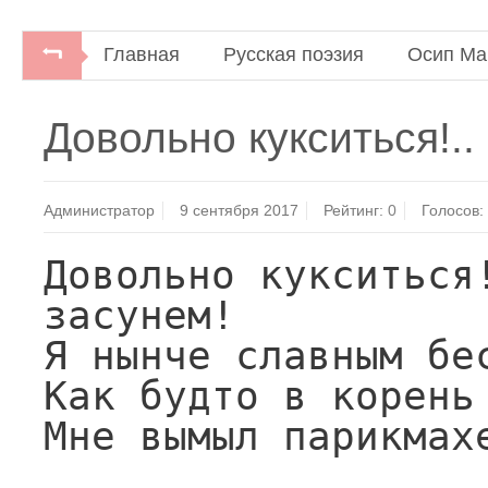
Главная
Русская поэзия
Осип Ма
Строфы века. Антология русской поэзии.
Довольно кукситься!..
Администратор
9 сентября 2017
Рейтинг:
0
Голосов:
Довольно кукситься!
засунем!

Я нынче славным бес
Как будто в корень 
Мне вымыл парикмахе