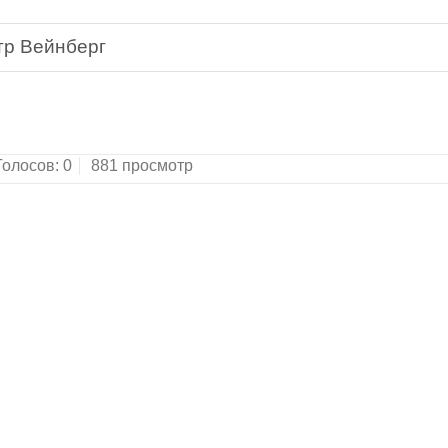
тр Вейнберг
Голосов:
0
881 просмотр