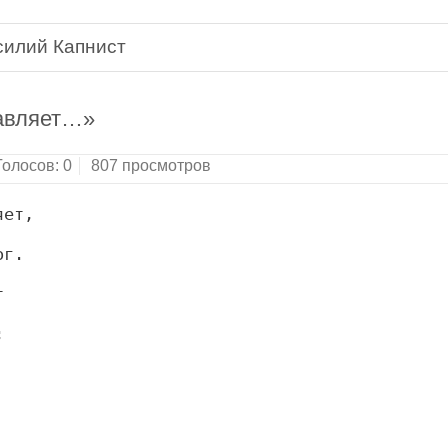
силий Капнист
тавляет…»
Голосов:
0
807 просмотров
яет,
ог.
т
;