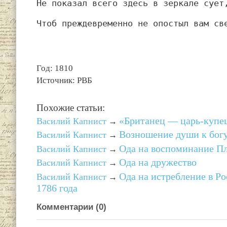
Не показал всего здесь в зеркале сует
Чтоб преждевременно не опостыл вам св
Год: 1810
Источник: РВБ
Похожие статьи:
«Британец — царь-купе
Василий Капнист
→
Возношение души к бог
Василий Капнист
→
Ода на воспоминание П
Василий Капнист
→
Ода на дружество
Василий Капнист
→
Ода на истребление в Ро
Василий Капнист
→
1786 года
Комментарии (
0
)