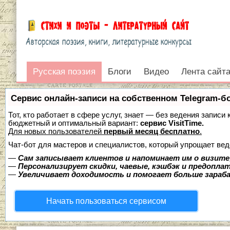
Русская поэзия
Русская поэзия
Блоги
Видео
Лента сайт
Войти
Сервис онлайн-записи на собственном Telegram-б
Тот, кто работает в сфере услуг, знает — без ведения записи
бюджетный и оптимальный вариант:
сервис VisitTime.
Для новых пользователей
первый месяц бесплатно
.
Чат-бот для мастеров и специалистов, который упрощает вед
—
Сам записывает клиентов и напоминает им о визите
—
Персонализирует скидки, чаевые, кэшбэк и предопла
—
Увеличивает доходимость и помогает больше зара
Начать пользоваться сервисом