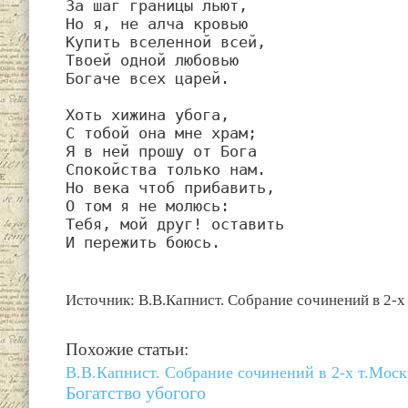
За шаг границы льют,

Но я, не алча кровью

Купить вселенной всей,

Твоей одной любовью

Богаче всех царей.

Хоть хижина убога,

С тобой она мне храм;

Я в ней прошу от Бога

Спокойства только нам.

Но века чтоб прибавить,

О том я не молюсь:

Тебя, мой друг! оставить

И пережить боюсь.
Источник: В.В.Капнист. Собрание сочинений в 2-х
Похожие статьи:
В.В.Капнист. Собрание сочинений в 2-х т.Мос
Богатство убогого