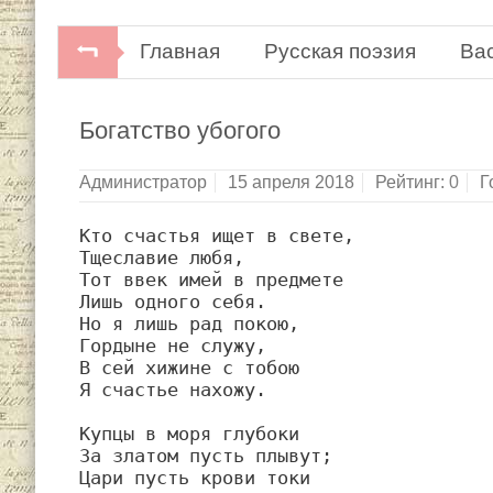
Главная
Русская поэзия
Ва
В.В.Капнист. Собрание сочинений 
Богатство убогого
Администратор
15 апреля 2018
Рейтинг:
0
Г
Кто счастья ищет в свете,

Тщеславие любя,

Тот ввек имей в предмете

Лишь одного себя.

Но я лишь рад покою,

Гордыне не служу,

В сей хижине с тобою

Я счастье нахожу.

Купцы в моря глубоки

За златом пусть плывут;

Цари пусть крови токи
