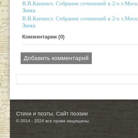
В.В.Капнист. Собрание сочинений в 2-х т.Мос
Зима
В.В.Капнист. Собрание сочинений в 2-х т.Мос
Зима
Комментарии (
0
)
Добавить комментарий
Стихи и поэты. Сайт поэзии
© 2014 - 2024
все права защищены.