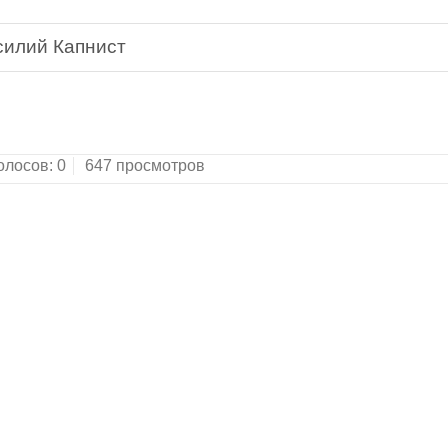
силий Капнист
в 2-х т.Москва-Ленинград: Издательство Академии
олосов:
0
647 просмотров