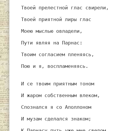
Твоей прелестной глас свирели,
Твоей приятной лиры глас
Моею мыслью овладели,
Пути являя на Парнас:
Твоим согласием пленяясь,
Пою и я, воспламеняясь.
И се твоим приятным тоном
И жаром собственным влеком,
Спознался я со Аполлоном
И музам сделался знаком;
К Парнасу путь уже мне сведом,