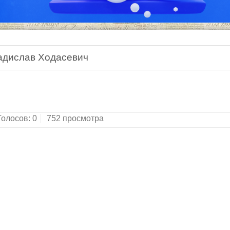
адислав Ходасевич
Голосов:
0
752 просмотра