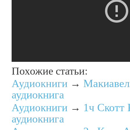
Похожие статьи:
Макиавел
Аудиокниги
→
аудиокнига
1ч Скотт
Аудиокниги
→
аудиокнига