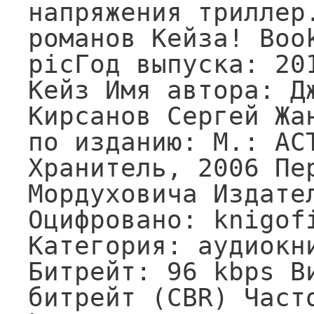
напряжения триллер.
романов Кейза! Book
picГод выпуска: 201
Кейз Имя автора: Дж
Кирсанов Сергей Жан
по изданию: М.: АСТ
Хранитель, 2006 Пер
Мордуховича Издате
Оцифровано: knigofi
Категория: аудиокни
Битрейт: 96 kbps В
битрейт (CBR) Часто