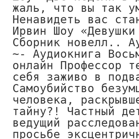
жаль, что вы так ум
Ненавидеть вас стан
Ирвин Шоу «Девушки 
Сборник новелл.. А
~- Аудиокнига Восьм
онлайн Профессор т
себя заживо в подва
Самоубийство безумц
человека, раскрывше
тайну?! Частный дет
ведущий расследован
просьбе эксцентричн