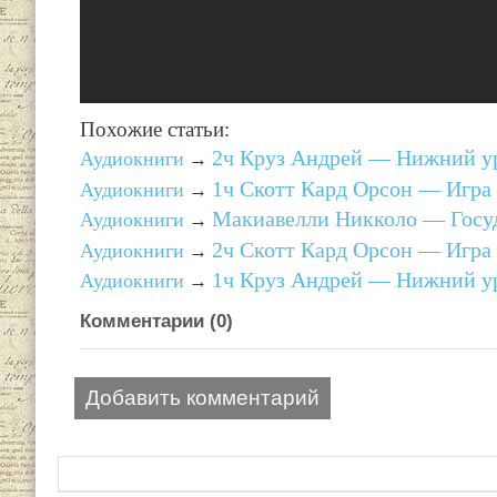
Похожие статьи:
2ч Круз Андрей — Нижний ур
Аудиокниги
→
1ч Скотт Кард Орсон — Игра
Аудиокниги
→
Макиавелли Никколо — Госуд
Аудиокниги
→
2ч Скотт Кард Орсон — Игра
Аудиокниги
→
1ч Круз Андрей — Нижний ур
Аудиокниги
→
Комментарии (
0
)
Добавить комментарий