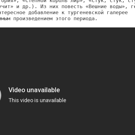
ория», «Степной король Лир», «Стук, стук, сту
чит» и др.). Из них повесть «Вешние воды», ге
тересное добавление к тургеневской галерее 
имым произведением этого периода.