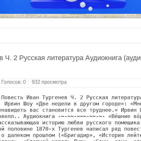
 Ч. 2 Русская литература Аудиокнига (ауди
Голосов:
0
932 просмотра
Повесть Иван Tургенев Ч. 2 Русская литература
 Ирвин Шоу «Две недели в другом городе»: «Мне
навидеть вас становится все труднее.» Ирвин Ш
велл.. Аудиокнига -~-~~-~~~-~~-~- «Ве́шние во́д
ссказывающая историю любви русского помещика 
й половине 1870-х Тургенев написал ряд повест
о далеком прошлом («Бригадир», «История лейте