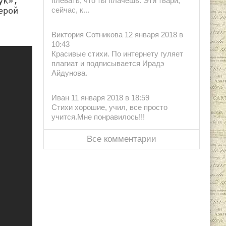
к», 
плевать, что ты плачешь. Эти твари,
рой 
сейчас, к...
Виктория Сотникова 12 января 2018 в
10:43
Красивые стихи. По интернету гуляет
плагиат и подписывается Ирадэ
Айдунова.
Иван 11 января 2018 в 18:59
Стихи хорошие, учил, все просто
учится.Мне понравилось!!!
Все комментарии