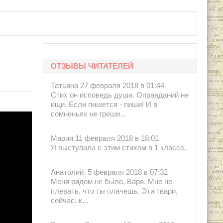
ОТЗЫВЫ ЧИТАТЕЛЕЙ
Татьяна 27 февраля 2018 в 01:44
Стих он исповедь души. Оправданий не
ищи. Если пишется - пиши! И в
сомненьях не греши...
Мария 11 февраля 2018 в 18:01
Я выступала с этим стихом в 1 классе.
Анатолий. 5 февраля 2018 в 07:32
Меня рядом не было, Варя. Мне не
плевать, что ты плачешь. Эти твари,
сейчас, к...