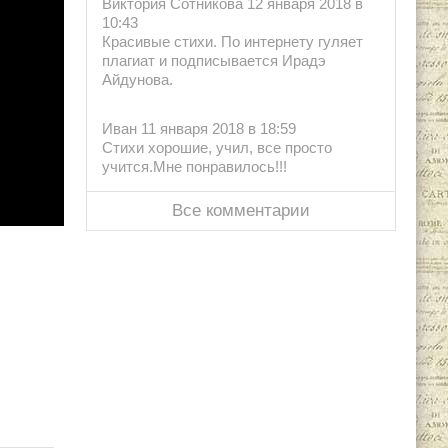
Виктория Сотникова 12 января 2018 в
10:43
Красивые стихи. По интернету гуляет
плагиат и подписывается Ирадэ
Айдунова.
Иван 11 января 2018 в 18:59
Стихи хорошие, учил, все просто
учится.Мне понравилось!!!
Все комментарии