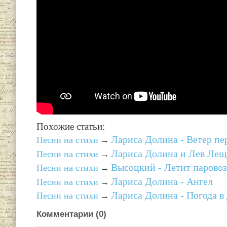
Похожие статьи:
Лариса Долина - Ветер пе
Песни на стихи
→
Лариса Долина и Лев Леще
Песни на стихи
→
Высоцкий - Летит паровоз
Песни на стихи
→
Лариса Долина - Ангел
Песни на стихи
→
Лариса Долина - Погода в 
Песни на стихи
→
Комментарии (
0
)