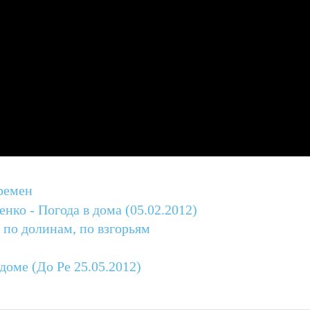
ремен
нко - Погода в дома (05.02.2012)
 по долинам, по взгорьям
доме (До Ре 25.05.2012)