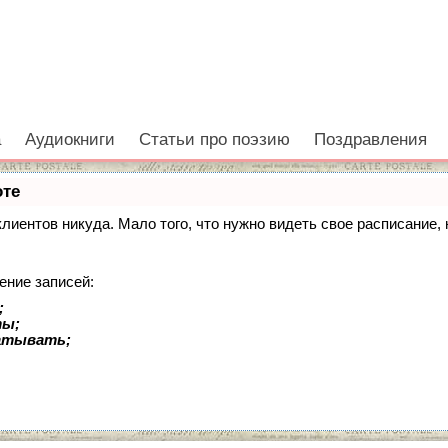
а
Аудиокниги
Статьи про поэзию
Поздравления
оте
 клиентов никуда. Мало того, что нужно видеть свое расписание
ение записей:
;
ты;
батывать;