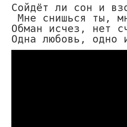
Сойдёт ли сон и взо
 Мне снишься ты, мне снится наслажденье.

Обман исчез, нет сч
Одна любовь, одно 