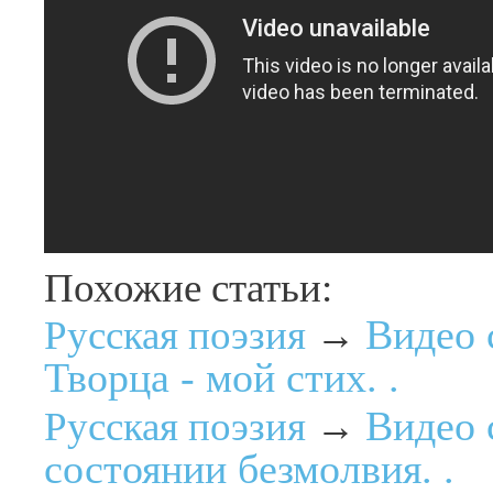
Похожие статьи:
Видео 
Русская поэзия
→
Творца - мой стих. .
Видео 
Русская поэзия
→
состоянии безмолвия. .