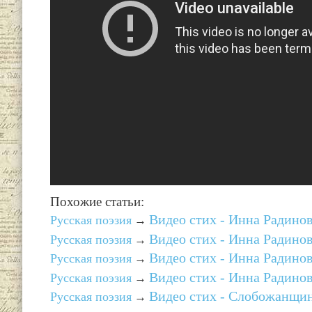
Похожие статьи:
Видео стих - Инна Радинов
Русская поэзия
→
Видео стих - Инна Радиновс
Русская поэзия
→
Видео стих - Инна Радиновс
Русская поэзия
→
Видео стих - Инна Радиновс
Русская поэзия
→
Видео стих - Слобожанщин
Русская поэзия
→