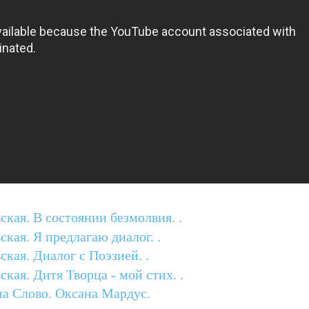
ская. В состоянии безмолвия. .
кая. Я предлагаю диалог. .
кая. Диалог с Поэзией. .
кая. Дитя Творца - мой стих. .
а Слово. Оксана Мардус.