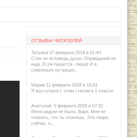
ОТЗЫВЫ ЧИТАТЕЛЕЙ
Татьяна 27 февраля 2018 в 01:44
Стих он исповедь души. Оправданий не
ищи. Если пишется - пиши! И в
сомненьях не греши...
Мария 11 февраля 2018 в 18:01
Я выступала с этим стихом в 1 классе.
Анатолий. 5 февраля 2018 в 07:32
Меня рядом не было, Варя. Мне не
плевать, что ты плачешь. Эти твари,
сейчас, к...