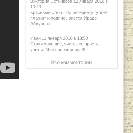
Виктория Сотникова 12 января 2018 в
10:43
Красивые стихи. По интернету гуляет
плагиат и подписывается Ирадэ
Айдунова.
Иван 11 января 2018 в 18:59
Стихи хорошие, учил, все просто
учится.Мне понравилось!!!
Все комментарии