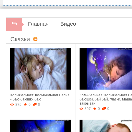
Главная
Видео
Сказки
Колыбельная: Колыбельная Песня
Колыбельная: Колыбельная Б
- Баю баюшки баю
баюшки, бай бай, глазки, Маша
закрывай
875
0
0
897
0
0