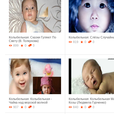
Колыбельная: Сказки Гуляют По
Колыбельная: Слёзы Случайн
Свету (В. Толкунова)
919
0
0
899
0
0
Колыбельная: Колыбельная -
Колыбельная: Колыбельная 
Чайка над морской волной
Козы (Людмила Гурченко)
907
0
0
840
0
0