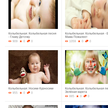
Колыбельная: Колыбельная песня
Колыбельная: Колыбельная - 
- Глажу Деточку
Мама Пожалеет
909
0
0
1059
0
0
Колыбельная: Носики Курносики
Колыбельная: Колыбельная п
Зелёная карета
955
0
0
885
0
0