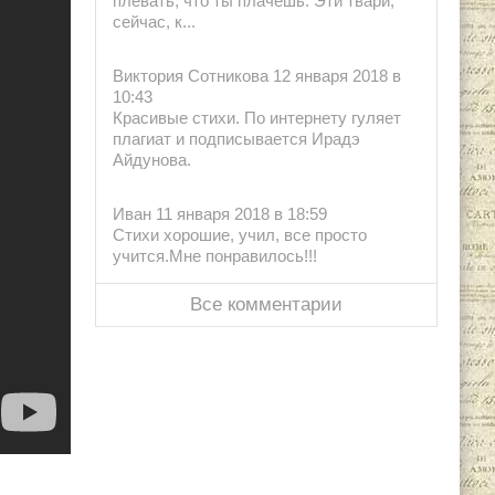
плевать, что ты плачешь. Эти твари,
сейчас, к...
Виктория Сотникова 12 января 2018 в
10:43
Красивые стихи. По интернету гуляет
плагиат и подписывается Ирадэ
Айдунова.
Иван 11 января 2018 в 18:59
Стихи хорошие, учил, все просто
учится.Мне понравилось!!!
Все комментарии