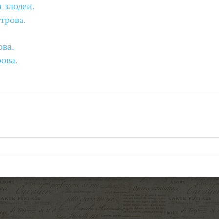
 злодеи.
трова.
ова.
ова.