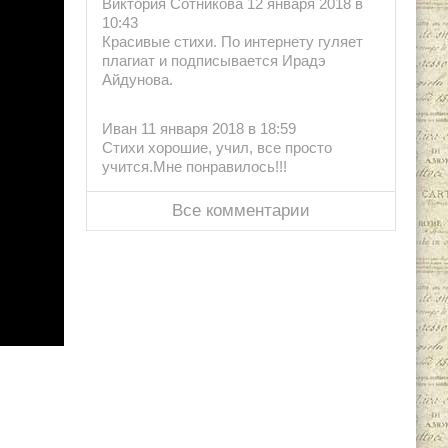
Виктория Сотникова 12 января 2018 в
10:43
Красивые стихи. По интернету гуляет
плагиат и подписывается Ирадэ
Айдунова.
Иван 11 января 2018 в 18:59
Стихи хорошие, учил, все просто
учится.Мне понравилось!!!
Все комментарии