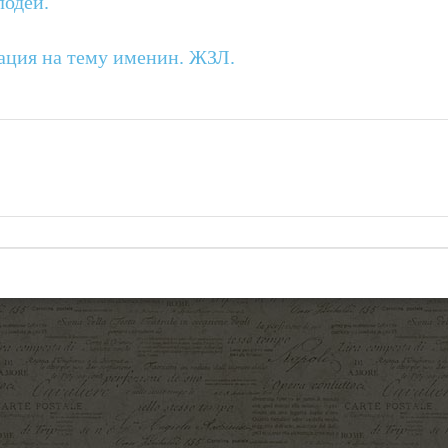
лодеи.
ация на тему именин. ЖЗЛ.