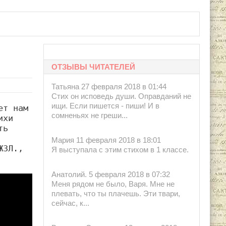
ОТЗЫВЫ ЧИТАТЕЛЕЙ
Татьяна 27 февраля 2018 в 01:44
Стих он исповедь души. Оправданий не
ищи. Если пишется - пиши! И в
т нам 
сомненьях не греши...
хи 
ь 
Мария 11 февраля 2018 в 18:01
ЗЛ., 
Я выступала с этим стихом в 1 классе.
Анатолий. 5 февраля 2018 в 07:32
Меня рядом не было, Варя. Мне не
плевать, что ты плачешь. Эти твари,
сейчас, к...