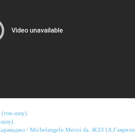
 (ток-шоу).
-шоу).
раваджо / Michelangelo Merisi da. ЖЗЛ (А.Гаврило