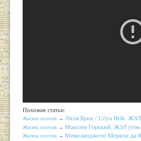
Похожие статьи:
Лиля Брик / Lilya Brik. ЖЗЛ
Жизнь поэтов
→
Максим Горький. ЖЗЛ (ток
Жизнь поэтов
→
Микеланджело Меризи да Ка
Жизнь поэтов
→