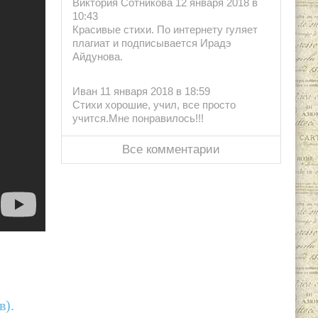
Виктория Сотникова 12 января 2018 в
10:43
Красивые стихи. По интернету гуляет
плагиат и подписывается Ирадэ
Айдунова.
Иван 11 января 2018 в 18:59
Стихи хорошие, учил, все просто
учится.Мне понравилось!!!
Все комментарии
в).