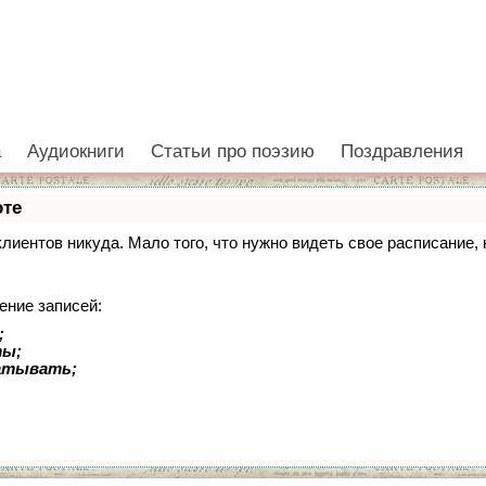
а
Аудиокниги
Статьи про поэзию
Поздравления
оте
 клиентов никуда. Мало того, что нужно видеть свое расписание
ение записей:
;
ты;
батывать;