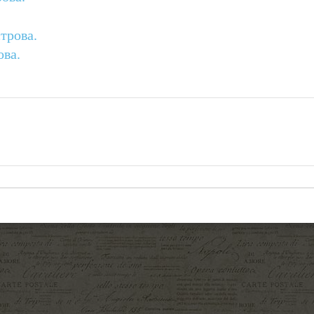
трова.
ова.