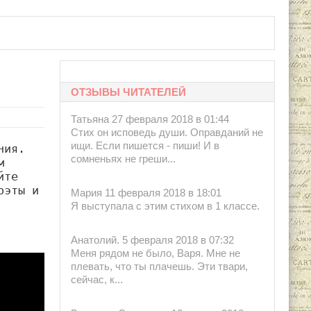
ОТЗЫВЫ ЧИТАТЕЛЕЙ
Татьяна 27 февраля 2018 в 01:44
Стих он исповедь души. Оправданий не
ищи. Если пишется - пиши! И в
ия. 
сомненьях не греши...
 
те 
эты и 
Мария 11 февраля 2018 в 18:01
Я выступала с этим стихом в 1 классе.
Анатолий. 5 февраля 2018 в 07:32
Меня рядом не было, Варя. Мне не
плевать, что ты плачешь. Эти твари,
сейчас, к...