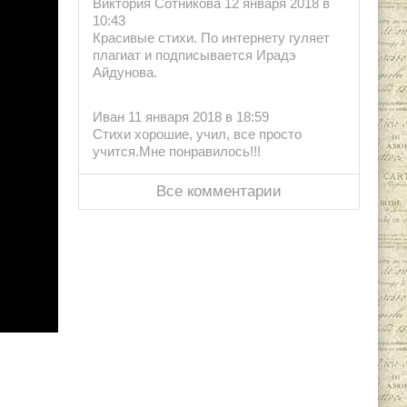
Виктория Сотникова 12 января 2018 в
10:43
Красивые стихи. По интернету гуляет
плагиат и подписывается Ирадэ
Айдунова.
Иван 11 января 2018 в 18:59
Стихи хорошие, учил, все просто
учится.Мне понравилось!!!
Все комментарии